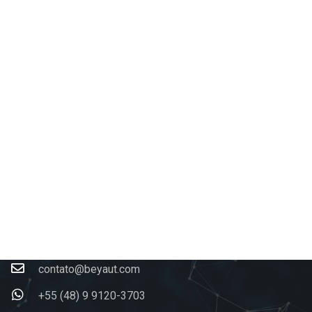
Contatos
contato@beyaut.com
+55 (48) 9 9120-3703