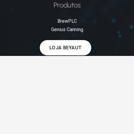
Produtos
BrewPLC
Genius Canning
LOJA BEYAUT
Contato
conta
+55
(48) 9
9120-
3703